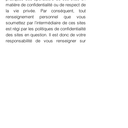
matière de confidentialité ou de respect de
la vie privée. Par conséquent, tout
renseignement personnel que vous
soumettez par l’intermédiaire de ces sites
est régi par les politiques de confidentialité
des sites en question. Il est donc de votre
responsabilité de vous renseigner sur
leurs politiques de protection des
informations qui vous concernent.
9. Droits à l’égard de vos
renseignements personnels
Dans certaines circonstances et
conformément aux lois applicables, vous
disposez d’un certain nombre de droits à
l’égard de vos renseignements
personnels. Sur demande écrite, vous
disposez des droits suivants relativement
à vos renseignements personnels :