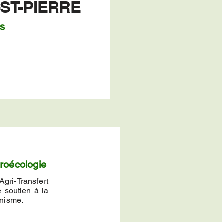
ST-PIERRE
es
groécologie
gri-Transfert
e soutien à la
anisme.